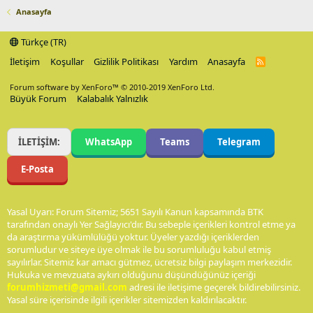
Anasayfa
Türkçe (TR)
İletişim
Koşullar
Gizlilik Politikası
Yardım
Anasayfa
R
S
S
Forum software by XenForo™
© 2010-2019 XenForo Ltd.
Büyük Forum
Kalabalık Yalnızlık
İLETİŞİM:
WhatsApp
Teams
Telegram
E-Posta
Yasal Uyarı: Forum Sitemiz; 5651 Sayılı Kanun kapsamında BTK
tarafından onaylı Yer Sağlayıcı'dır. Bu sebeple içerikleri kontrol etme ya
da araştırma yükümlülüğü yoktur. Üyeler yazdığı içeriklerden
sorumludur ve siteye üye olmak ile bu sorumluluğu kabul etmiş
sayılırlar. Sitemiz kar amacı gütmez, ücretsiz bilgi paylaşım merkezidir.
Hukuka ve mevzuata aykırı olduğunu düşündüğünüz içeriği
forumhizmeti@gmail.com
adresi ile iletişime geçerek bildirebilirsiniz.
Yasal süre içerisinde ilgili içerikler sitemizden kaldırılacaktır.