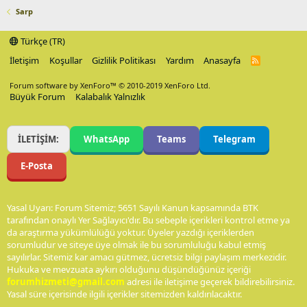
Sarp
Türkçe (TR)
İletişim
Koşullar
Gizlilik Politikası
Yardım
Anasayfa
R
S
S
Forum software by XenForo™
© 2010-2019 XenForo Ltd.
Büyük Forum
Kalabalık Yalnızlık
İLETİŞİM:
WhatsApp
Teams
Telegram
E-Posta
Yasal Uyarı: Forum Sitemiz; 5651 Sayılı Kanun kapsamında BTK
tarafından onaylı Yer Sağlayıcı'dır. Bu sebeple içerikleri kontrol etme ya
da araştırma yükümlülüğü yoktur. Üyeler yazdığı içeriklerden
sorumludur ve siteye üye olmak ile bu sorumluluğu kabul etmiş
sayılırlar. Sitemiz kar amacı gütmez, ücretsiz bilgi paylaşım merkezidir.
Hukuka ve mevzuata aykırı olduğunu düşündüğünüz içeriği
forumhizmeti@gmail.com
adresi ile iletişime geçerek bildirebilirsiniz.
Yasal süre içerisinde ilgili içerikler sitemizden kaldırılacaktır.